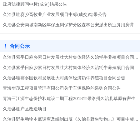
政府法律顾问中标(成交)结果公告
久治县哇赛乡畜牧业产业发展项目中标(成交)结果公告
久治县公安局城南新区年保玉则保护分区森林公安派出所业务用房背侧宗地测绘服务项目竞价成交公告-62026072918691137
合同公示
久治县索乎日麻乡索日村发展壮大村集体经济久治牦牛养殖项目合同公告
久治县索乎日麻乡索日村发展壮大村集体经济久治牦牛养殖项目合同公告
久治县哇赛乡国钦村发展壮大村集体经济奶牛养殖项目合同公告
青海华茂工程项目管理有限公司关于车辆保险的采购合同公告
青海三江源生态保护和建设二期工程2018年果洛州久治县草原有害生物防控项目中标候选人公示
久治县棚户区改造项目
久治县野生动物本底调查及编制出版《久治县野生动物志》项目中标公告